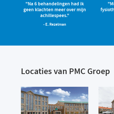
"Na 6 behandelingen had ik
"M
geen klachten meer over mijn
fysiot
achillespees."
- E. Rezelman
Locaties van PMC Groep