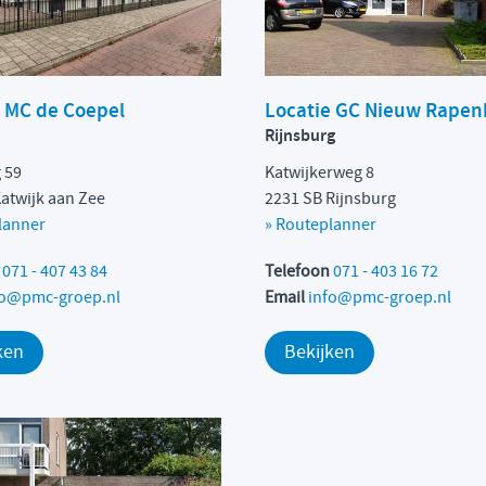
e MC de Coepel
Locatie GC Nieuw Rapen
Rijnsburg
 59
Katwijkerweg 8
Katwijk aan Zee
2231 SB Rijnsburg
lanner
»
Routeplanner
n
071 - 407 43 84
Telefoon
071 - 403 16 72
fo@pmc-groep.nl
Email
info@pmc-groep.nl
ken
Bekijken