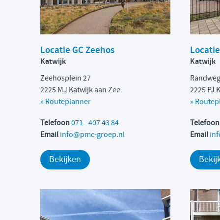
Locatie GC Zeehos
Locati
Katwijk
Katwijk
Zeehosplein 27
Randweg
2225 MJ Katwijk aan Zee
2225 PJ 
»
Routeplanner
»
Routep
Telefoon
071 - 407 43 84
Telefoo
Email
info@pmc-groep.nl
Email
in
Bekijken
Bekij