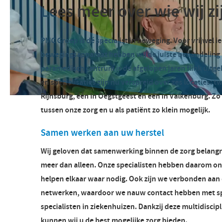
Lees meer over wie wij zi
PMC Groep is dé specialist in beweging. Voor vrijwel i
bewegingsapparaat hebben wij de juiste behandeling 
paramedisch centrum is de afgelopen jaren flink uitg
en specialisaties zijn nu verspreid over zes locaties: t
Rijnsburg, één in Oegstgeest en één in Valkenburg. Z
tussen onze zorg en u als patiënt zo klein mogelijk.
Samen werken aan uw herstel
Wij geloven dat samenwerking binnen de zorg belangrij
meer dan alleen. Onze specialisten hebben daarom on
helpen elkaar waar nodig. Ook zijn we verbonden aan
netwerken, waardoor we nauw contact hebben met s
specialisten in ziekenhuizen. Dankzij deze multidisci
kunnen wij u de best mogelijke zorg bieden.