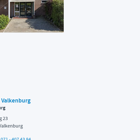
e Valkenburg
urg
g 23
Valkenburg
n
071 - 407 43 84