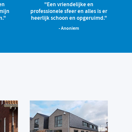
en
"Een vriendelijke en
mijn
professionele sfeer en alles is er
n."
heerlijk schoon en opgeruimd."
- Anoniem