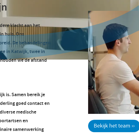
jn
edere klacht aan het
in huis. Ons
ebreid. De behandelingen
wee in Katwijk, twee in
o houden we de afstand
k is. Samen bereik je
derling goed contact en
 diverse medische
portartsen en
Bekijk het team ››
plinaire samenwerking