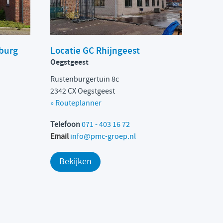
burg
Locatie GC Rhijngeest
Oegstgeest
Rustenburgertuin 8c
2342 CX Oegstgeest
» Routeplanner
Telefoon
071 - 403 16 72
Email
info@pmc-groep.nl
Bekijken