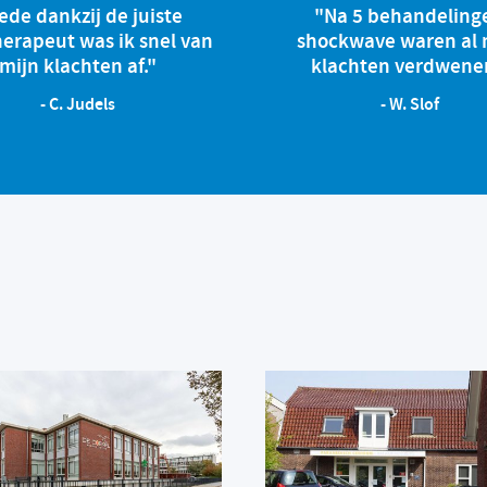
ede dankzij de juiste
"Na 5 behandeling
herapeut was ik snel van
shockwave waren al 
mijn klachten af."
klachten verdwene
- C. Judels
- W. Slof