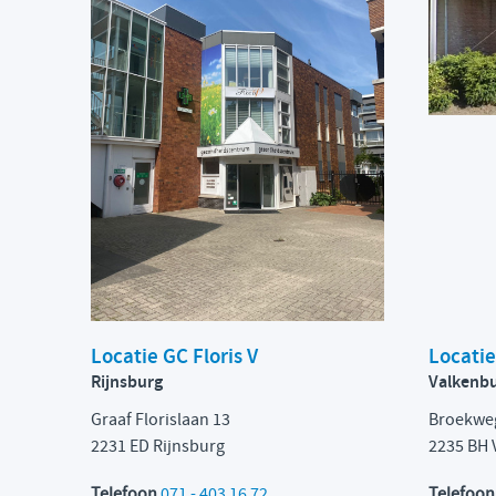
Locatie GC Floris V
Locati
Rijnsburg
Valkenb
Graaf Florislaan 13
Broekwe
2231 ED Rijnsburg
2235 BH 
Telefoon
071 - 403 16 72
Telefoo