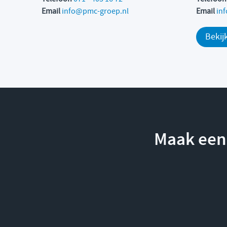
Email
info@pmc-groep.nl
Email
in
Bekij
Maak een 