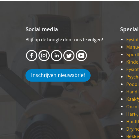
Social media
Special
Blijf op de hoogte door ons te volgen!
Fysio
Manue
Sport
Kinde
Fysio
Inschrijven nieuwsbrief
Psych
Podol
Handf
Kaakf
Oncol
Hart-,
Huidt
Dry n
Bekke