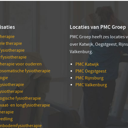
isaties
Locaties van PMC Groep
therapie
PMC Groep heeft zes locaties 
le therapie
over Katwijk, Oegstgeest, Rijn
fysiotherapie
Valkenburg.
rfysiotherapie
therapie voor ouderen
PMC Katwijk
osomatische fysiotherapie
PMC Oegstgeest
ogie
PMC Rijnsburg
ysiotherapie
PMC Valkenburg
ysiotherapie
ogische fysiotherapie
 vaat- en longfysiotherapie
herapie
eedling
nbodemfysiotherapie