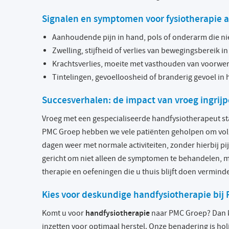
Signalen en symptomen voor fysiotherapie 
Aanhoudende pijn in hand, pols of onderarm die nie
Zwelling, stijfheid of verlies van bewegingsbereik i
Krachtsverlies, moeite met vasthouden van voorwer
Tintelingen, gevoelloosheid of branderig gevoel in
Succesverhalen: de impact van vroeg ingrij
Vroeg met een gespecialiseerde handfysiotherapeut sta
PMC Groep hebben we vele patiënten geholpen om volle
dagen weer met normale activiteiten, zonder hierbij pi
gericht om niet alleen de symptomen te behandelen, 
therapie en oefeningen die u thuis blijft doen vermin
Kies voor deskundige handfysiotherapie bij
handfysiotherapie
Komt u voor
naar PMC Groep? Dan ki
inzetten voor optimaal herstel. Onze benadering is holi