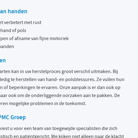
aan handen
t verbetert met rust
n hand of pols
pen of afname van fijne motoriek
 handen
pen
rten kan in uw herstelproces groot verschil uitmaken. Bij
dig te herstellen van hand- en polsblessures. Ze vullen hun
jn of beperkingen te ervaren. Onze aanpak is er dan ook op
maar ook om de onderliggende oorzaken aan te pakken. De
deren mogelijke problemen in de toekomst.
 PMC Groep
est u voor een team van toegewijde specialisten die zich
stisch en patiëntgericht. We kijken niet alleen naar de klacht