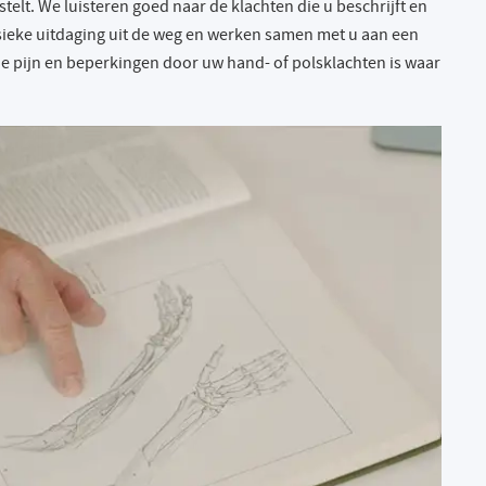
stelt. We luisteren goed naar de klachten die u beschrijft en
sieke uitdaging uit de weg en werken samen met u aan een
e pijn en beperkingen door uw hand- of polsklachten is waar