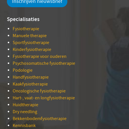
Inschrijven nieuwsbrief
Specialisaties
Fysiotherapie
Manuele therapie
Sportfysiotherapie
Kinderfysiotherapie
Fysiotherapie voor ouderen
Psychosomatische fysiotherapie
Podologie
Handfysiotherapie
Kaakfysiotherapie
Oncologische fysiotherapie
Hart-, vaat- en longfysiotherapie
Huidtherapie
Dry needling
Bekkenbodemfysiotherapie
Kennisbank