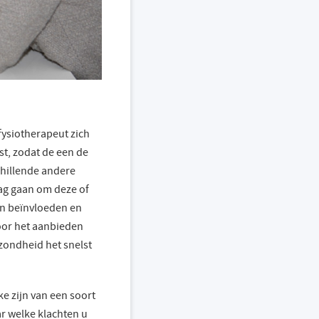
ysiotherapeut zich
est, zodat de een de
chillende andere
ag gaan om deze of
an beïnvloeden en
oor het aanbieden
ezondheid het snelst
ke zijn van een soort
ar welke klachten u