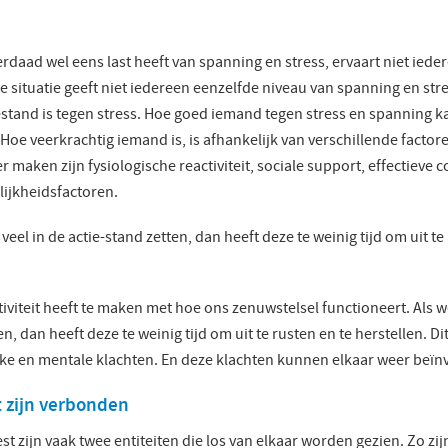
daad wel eens last heeft van spanning en stress, ervaart niet iede
 situatie geeft niet iedereen eenzelfde niveau van spanning en str
stand is tegen stress. Hoe goed iemand tegen stress en spanning ka
 Hoe veerkrachtig iemand is, is afhankelijk van verschillende factor
 maken zijn fysiologische reactiviteit, sociale support, effectieve
ijkheidsfactoren.
veel in de actie-stand zetten, dan heeft deze te weinig tijd om uit te
tiviteit heeft te maken met hoe ons zenuwstelsel functioneert. Als w
en, dan heeft deze te weinig tijd om uit te rusten en te herstellen. Di
jke en mentale klachten. En deze klachten kunnen elkaar weer beï
 zijn verbonden
st zijn vaak twee entiteiten die los van elkaar worden gezien. Zo zij