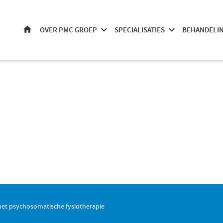
OVER PMC GROEP
SPECIALISATIES
BEHANDELI
HOME
met psychosomatische fysiotherapie