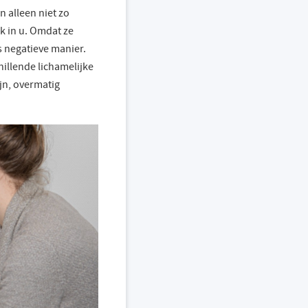
 alleen niet zo
k in u. Omdat ze
s negatieve manier.
chillende lichamelijke
jn, overmatig