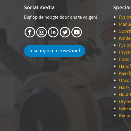
Social media
Special
Blijf op de hoogte door ons te volgen!
Fysio
Manue
Sport
Kinde
Fysio
Inschrijven nieuwsbrief
Psych
Podol
Handf
Kaakf
Oncol
Hart-,
Huidt
Dry n
Bekke
Kenni