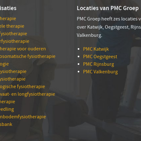
isaties
Locaties van PMC Groep
therapie
PMC Groep heeft zes locaties 
le therapie
over Katwijk, Oegstgeest, Rijn
fysiotherapie
Valkenburg.
rfysiotherapie
therapie voor ouderen
PMC Katwijk
osomatische fysiotherapie
PMC Oegstgeest
ogie
PMC Rijnsburg
ysiotherapie
PMC Valkenburg
ysiotherapie
ogische fysiotherapie
 vaat- en longfysiotherapie
herapie
eedling
nbodemfysiotherapie
sbank