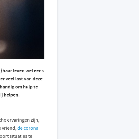
jn/haar leven wel eens
enveel last van deze
t handig om hulp te
ij helpen.
che ervaringen zijn,
e vriend,
de corona
oort situaties te