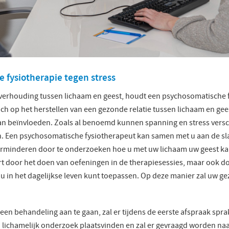
 fysiotherapie tegen stress
verhouding tussen lichaam en geest, houdt een psychosomatische f
t zich op het herstellen van een gezonde relatie tussen lichaam en ge
kan beïnvloeden. Zoals al benoemd kunnen spanning en stress vers
. Een psychosomatische fysiotherapeut kan samen met u aan de sl
erminderen door te onderzoeken hoe u met uw lichaam uw geest k
t door het doen van oefeningen in de therapiesessies, maar ook d
e u in het dagelijkse leven kunt toepassen. Op deze manier zal uw g
 een behandeling aan te gaan, zal er tijdens de eerste afspraak spra
en lichamelijk onderzoek plaatsvinden en zal er gevraagd worden na